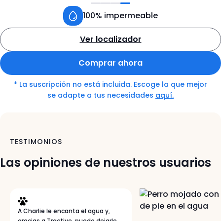
100% impermeable
Ver localizador
about
the
Comprar ahora
Tractive
GPS
* La suscripción no está incluida. Escoge la que mejor
tracker
se adapte a tus necesidades
aquí.
for
dogs
TESTIMONIOS
Las opiniones de nuestros usuarios
A Charlie le encanta el agua y,
gracias a Tractive, puedo dejarle